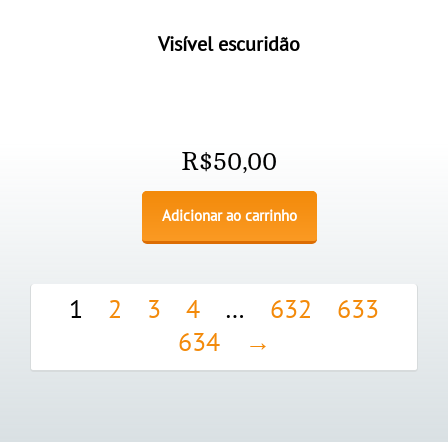
Visível escuridão
R$
50,00
Adicionar ao carrinho
1
2
3
4
…
632
633
634
→