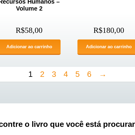
Recursos Humanos –
Volume 2
R$
58,00
R$
180,00
Adicionar ao carrinho
Adicionar ao carrinho
1
2
3
4
5
6
→
contre o livro que você está procura