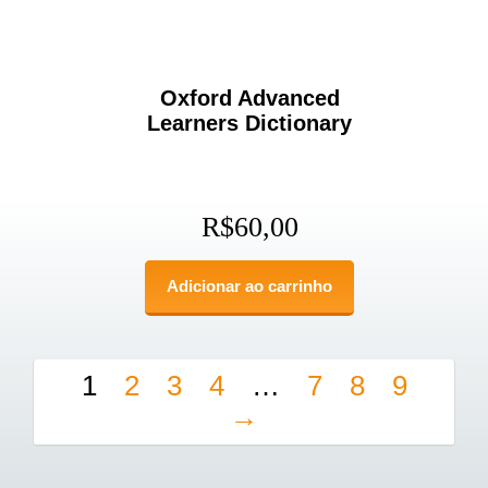
Oxford Advanced
Learners Dictionary
R$
60,00
Adicionar ao carrinho
1
2
3
4
…
7
8
9
→