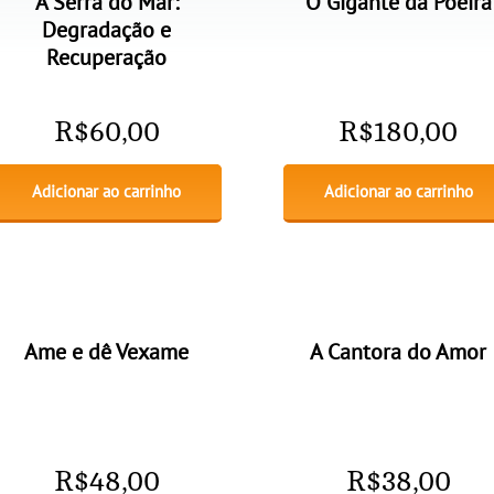
A Serra do Mar:
O Gigante da Poeira
Degradação e
Recuperação
R$
60,00
R$
180,00
Adicionar ao carrinho
Adicionar ao carrinho
Ame e dê Vexame
A Cantora do Amor
R$
48,00
R$
38,00