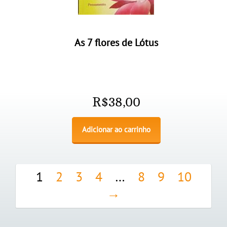
As 7 flores de Lótus
R$
38,00
Adicionar ao carrinho
1
2
3
4
…
8
9
10
→