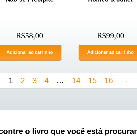
R$
58,00
R$
99,00
Adicionar ao carrinho
Adicionar ao carrinho
1
2
3
4
…
14
15
16
→
contre o livro que você está procura