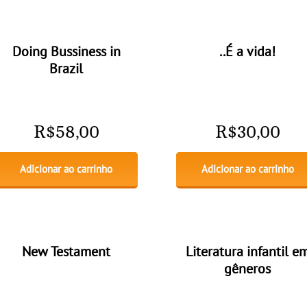
Doing Bussiness in
..É a vida!
Brazil
R$
58,00
R$
30,00
Adicionar ao carrinho
Adicionar ao carrinho
New Testament
Literatura infantil e
gêneros