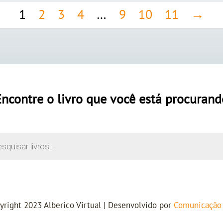
1
2
3
4
…
9
10
11
→
Encontre o livro que você está procurand
yright 2023 Alberico Virtual | Desenvolvido por
Comunicaçã