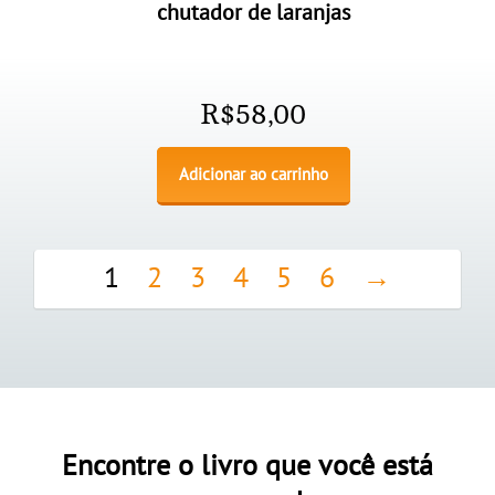
chutador de laranjas
R$
58,00
Adicionar ao carrinho
1
2
3
4
5
6
→
Encontre o livro que você está