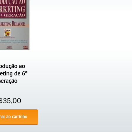
rodução ao
eting de 6ª
Geração
$
35,00
nar ao carrinho