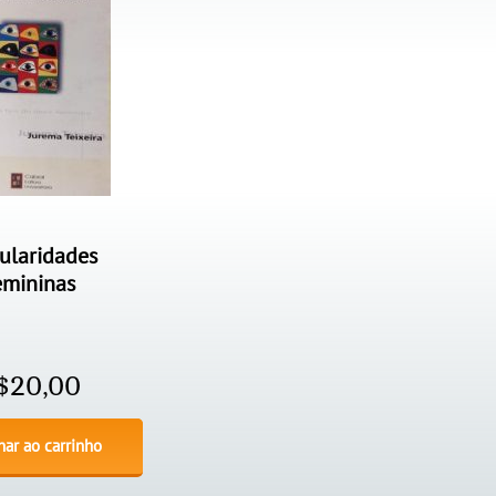
ularidades
emininas
$
20,00
nar ao carrinho