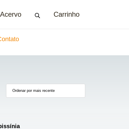
Acervo
Carrinho
Contato
bissínia