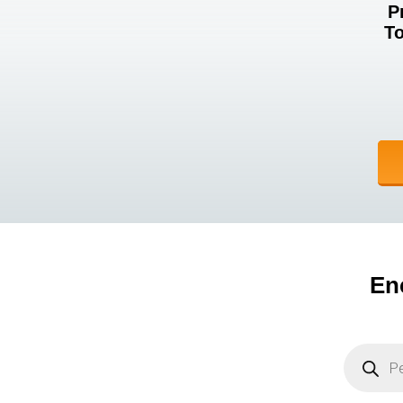
P
To
En