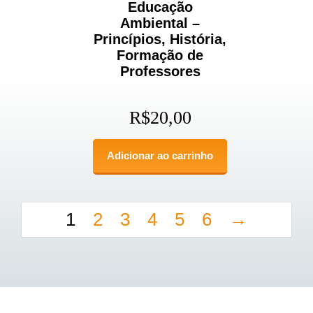
Educação
Ambiental –
Princípios, História,
Formação de
Professores
R$
20,00
Adicionar ao carrinho
1
2
3
4
5
6
→