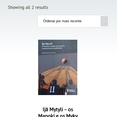
Showing all 2 results
Ijã Mytyli – os
Manoki e os Myky