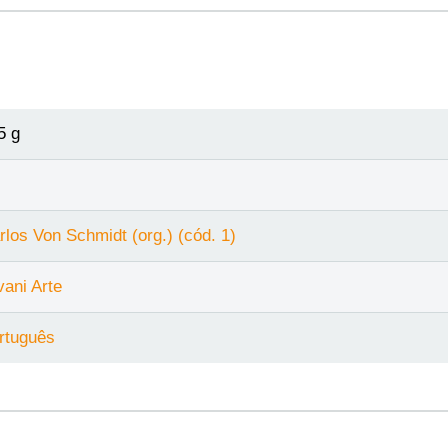
5 g
rlos Von Schmidt (org.) (cód. 1)
vani Arte
rtuguês