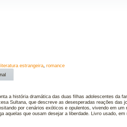
literatura estrangeira
,
romance
nal
onta a história dramática das duas filhas adolescentes da fam
ncesa Sultana, que descreve as desesperadas reações das 
ransitando por cenários exóticos e opulentos, vivendo em um
aga aquelas que ousam desejar a liberdade. Livro usado, e