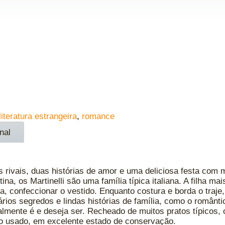
literatura estrangeira
,
romance
nal
s rivais, duas histórias de amor e uma deliciosa festa com 
na, os Martinelli são uma família típica italiana. A filha ma
eta, confeccionar o vestido. Enquanto costura e borda o traj
ios segredos e lindas histórias de família, como o românt
mente é e deseja ser. Recheado de muitos pratos típicos, o
o usado, em excelente estado de conservação.