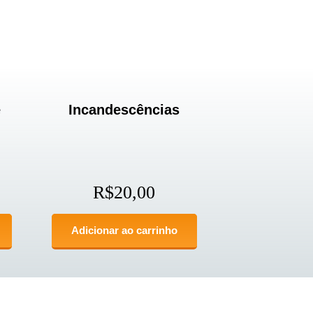
e
Incandescências
R$
20,00
Adicionar ao carrinho