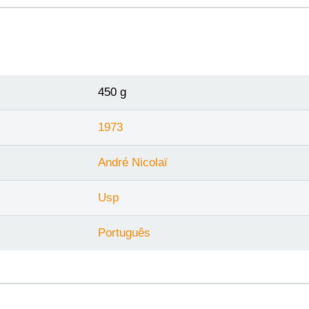
450 g
1973
André Nicolaï
Usp
Português