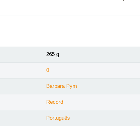
265 g
0
Barbara Pym
Record
Português