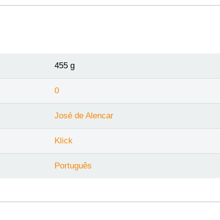
455 g
0
José de Alencar
Klick
Português