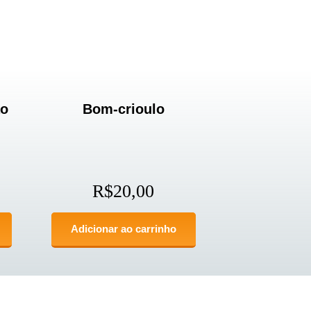
ão
Bom-crioulo
R$
20,00
Adicionar ao carrinho