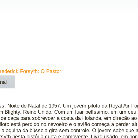
rederick Forsyth: O Pastor
nal
ss: Noite de Natal de 1957. Um jovem piloto da Royal Air Fo
m Blighty, Reino Unido. Com um luar belíssimo, em um céu 
o de caça para sobrevoar a costa da Holanda, em direção a
oto está perdido no nevoeiro e o avião começa a perder alt
, a agulha da bússola gira sem controle. O jovem sabe que
rsyth nesta história curta e comovente. Livro usado, em bo