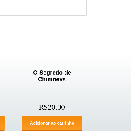
O Segredo de
Chimneys
R$
20,00
Adicionar ao carrinho