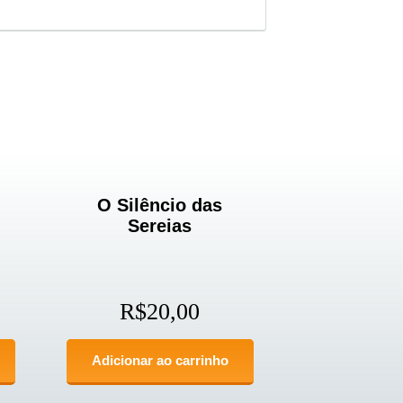
O Silêncio das
Sereias
R$
20,00
Adicionar ao carrinho