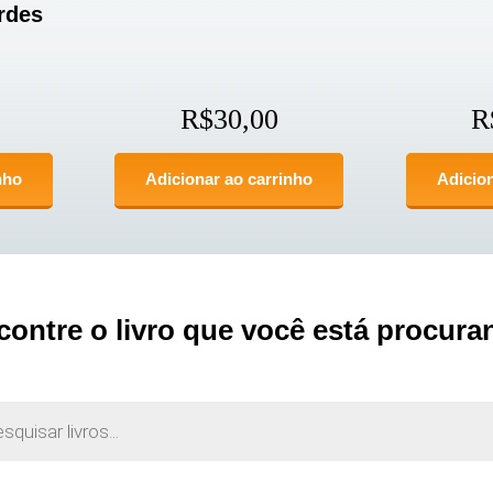
rdes
R$
30,00
R
nho
Adicionar ao carrinho
Adicion
contre o livro que você está procura