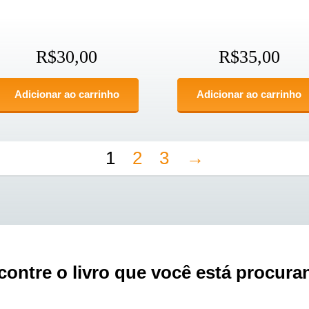
R$
30,00
R$
35,00
Adicionar ao carrinho
Adicionar ao carrinho
1
2
3
→
contre o livro que você está procura