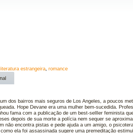
literatura estrangeira
,
romance
nal
e um dos bairros mais seguros de Los Angeles, a poucos m
faqueada. Hope Devane era uma mulher bem-sucedida. Profe
hou fama com a publicação de um best-selller feminista qu
meses depois de sua morte a polícia nem sequer se aproxim
ém não encontra pistas e pede ajuda a um amigo, o psicoter
ta como ela foi assassinada sugere uma premeditação estimu