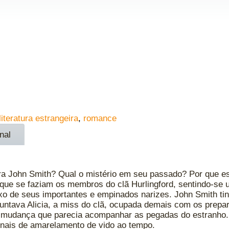
literatura estrangeira
,
romance
nal
 John Smith? Qual o mistério em seu passado? Por que es
que se faziam os membros do clã Hurlingford, sentindo-se u
xo de seus importantes e empinados narizes. John Smith tinh
guntava Alicia, a miss do clã, ocupada demais com os prep
 de mudança que parecia acompanhar as pegadas do estranho
inais de amarelamento de vido ao tempo.