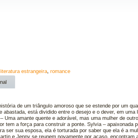
literatura estrangeira
,
romance
nal
história de um triângulo amoroso que se estende por um qua
 abastada, está dividido entre o desejo e o dever, em uma l
– Uma amante quente e adorável, mas uma mulher de outr
tem a força para construir a ponte. Sylvia – apaixonada po
ara ser sua esposa, ela é torturada por saber que ela é a m
rtin e Jenny se reunem novamente por acaso, encontram a 