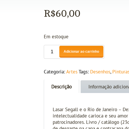
R$
60,00
Em estoque
Adicionar ao carrinho
Categoria:
Artes
Tags:
Desenhos
,
Pintura
Descrição
Informação adicion
Lasar Segall e o Rio de Janeiro – De
intelectualidade carioca e seu amor
patrocinadores. Livro / catálogo (2
de desgaste na capa e contracapa do