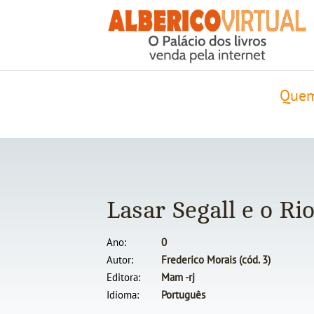
Quem
Lasar Segall e o Ri
Ano
0
Autor
Frederico Morais (cód. 3)
Editora
Mam -rj
Idioma
Português