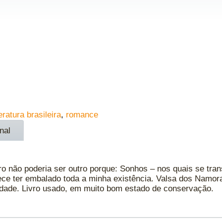
teratura brasileira
,
romance
nal
ro não poderia ser outro porque: Sonhos – nos quais se tr
arece ter embalado toda a minha existência. Valsa dos Namo
udade. Livro usado, em muito bom estado de conservação.