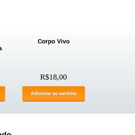
Corpo Vivo
a
R$
18,00
Adicionar ao carrinho
ndo